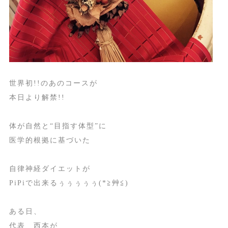
世界初!!のあのコースが
本日より解禁!!
体が自然と“目指す体型”に
医学的根拠に基づいた
自律神経ダイエットが
PiPiで出来るぅぅぅぅぅ(*≧艸≦)
ある日、
代表 西本が