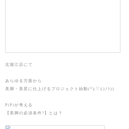
北堀江店にて
あらゆる方面から
美脚・美尻に仕上げるプロジェクト始動(*≧▽≦)ﾉｼ))
PiPiが考える
【美脚の必須条件?】とは？