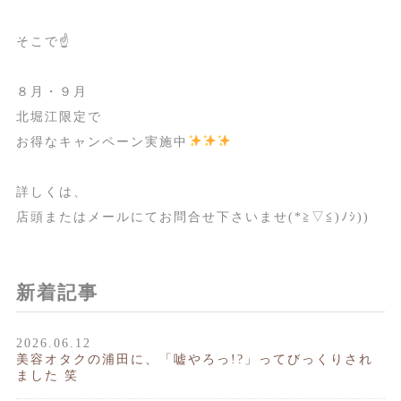
そこで☝️
８月・９月
北堀江限定で
お得なキャンペーン実施中
詳しくは、
店頭またはメールにてお問合せ下さいませ(*≧▽≦)ﾉｼ))
新着記事
2026.06.12
美容オタクの浦田に、「嘘やろっ!?」ってびっくりされ
ました 笑