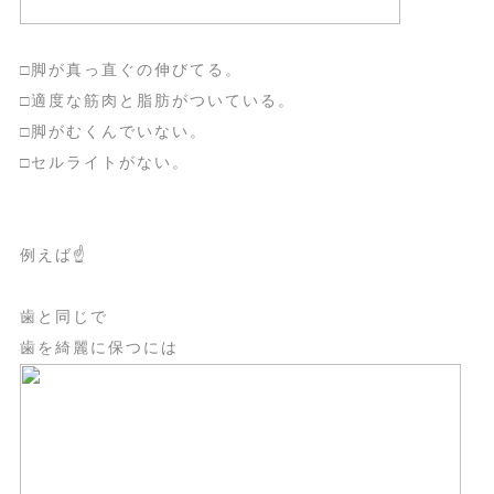
□脚が真っ直ぐの伸びてる。
□適度な筋肉と脂肪がついている。
□脚がむくんでいない。
□セルライトがない。
例えば☝️
歯と同じで
歯を綺麗に保つには