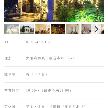
TEL
0120-43-9192
住所
大阪府和泉市観音寺町662-4
駐車場
有り（７台）
営業時間
10:00〜（最終予約19:00）
定休日
第１・３日・月曜日（変更月あり）