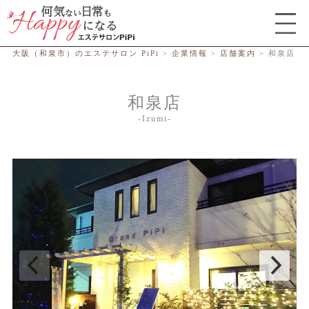
総合エステサロン PiPi
大阪（和泉市）のエステサロン PiPi
>
企業情報
>
店舗案内
>
和泉店
和泉店
Izumi