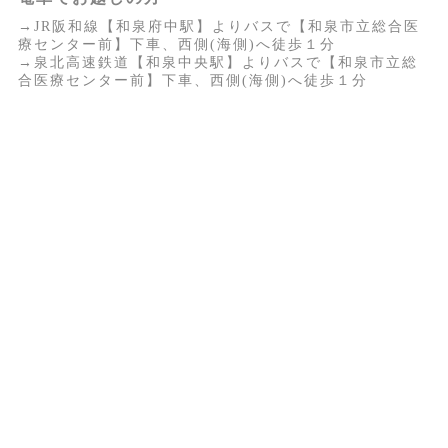
→JR阪和線【和泉府中駅】よりバスで【和泉市立総合医
療センター前】下車、西側(海側)へ徒歩１分
→泉北高速鉄道【和泉中央駅】よりバスで【和泉市立総
合医療センター前】下車、西側(海側)へ徒歩１分