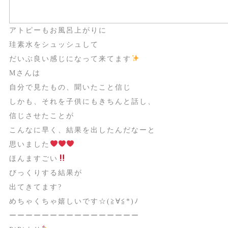
アトピーもお風呂上がりに
珪素水をシュッシュして
だいぶ良い感じになって来てます
Mさんは
自分で見たもの、聞いたこと信じ
しかも、それを子供にもきちんと話し、
信じさせたことが
こんなに早く、結果を出したんだなーと
思いました
ほんますごい
びっくりする結果が
出てきてます
?
めちゃくちゃ嬉しいです☆(≧∀≦*)ﾉ
ーーーーーーーーーーーーーーーー