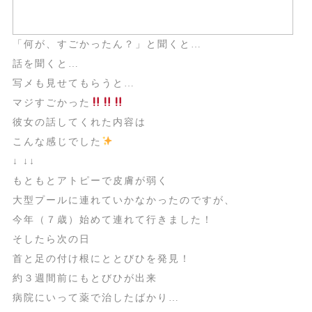
「何が、すごかったん？」と聞くと…
話を聞くと…
写メも見せてもらうと…
マジすごかった
彼女の話してくれた内容は
こんな感じでした
↓ ↓↓
もともとアトピーで皮膚が弱く
大型プールに連れていかなかったのですが、
今年（７歳）始めて連れて行きました！
そしたら次の日
首と足の付け根にととびひを発見！
約３週間前にもとびひが出来
病院にいって薬で治したばかり…