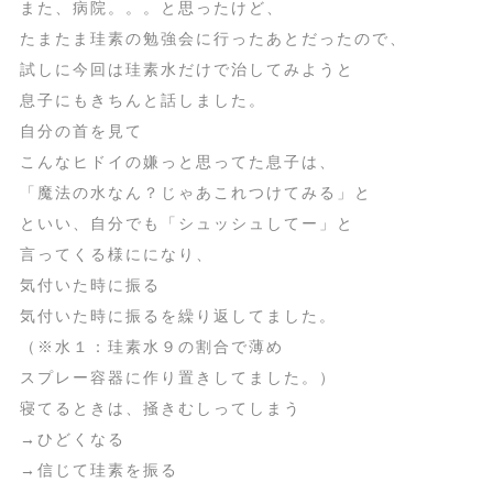
また、病院。。。と思ったけど、
たまたま珪素の勉強会に行ったあとだったので、
試しに今回は珪素水だけで治してみようと
息子にもきちんと話しました。
自分の首を見て
こんなヒドイの嫌っと思ってた息子は、
「魔法の水なん？じゃあこれつけてみる」と
といい、自分でも「シュッシュしてー」と
言ってくる様にになり、
気付いた時に振る
気付いた時に振るを繰り返してました。
（※水１：珪素水９の割合で薄め
スプレー容器に作り置きしてました。）
寝てるときは、掻きむしってしまう
→ひどくなる
→信じて珪素を振る