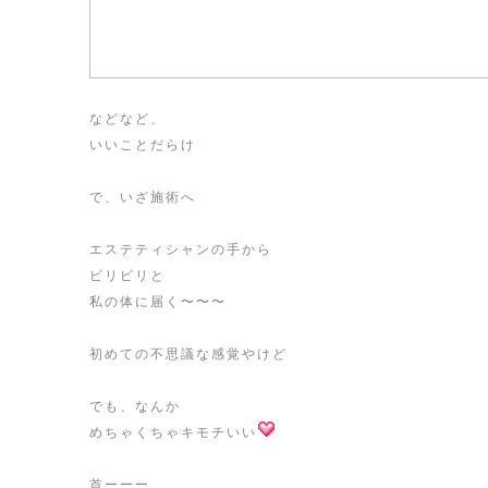
などなど、
いいことだらけ
で、いざ施術へ
エステティシャンの手から
ビリビリと
私の体に届く〜〜〜
初めての不思議な感覚やけど
でも、なんか
めちゃくちゃキモチいい
首ーーー