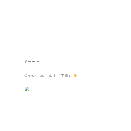
足ーーー
指先の１本１本まで丁寧に