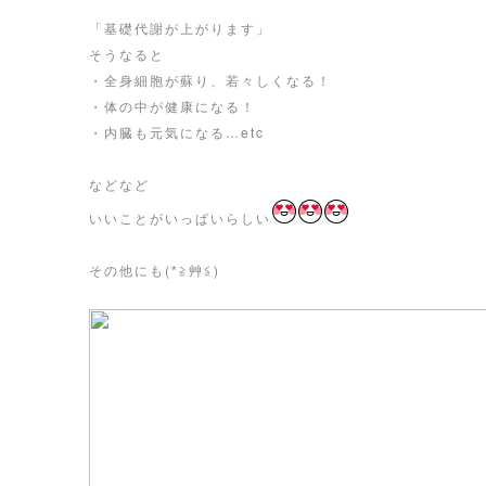
「基礎代謝が上がります」
そうなると
・全身細胞が蘇り、若々しくなる！
・体の中が健康になる！
・内臓も元気になる…etc
などなど
いいことがいっぱいらしい
その他にも(*≧艸≦)