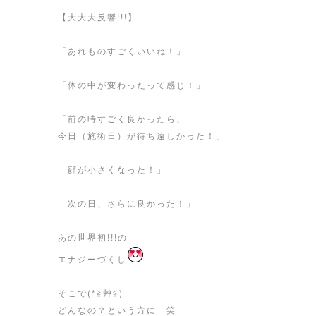
【大大大反響!!!】
「あれものすごくいいね！」
「体の中が変わったって感じ！」
「前の時すごく良かったら、
今日（施術日）が待ち遠しかった！」
「顔が小さくなった！」
「次の日、さらに良かった！」
あの世界初!!!の
エナジーづくし
そこで(*≧艸≦)
どんなの？という方に 笑